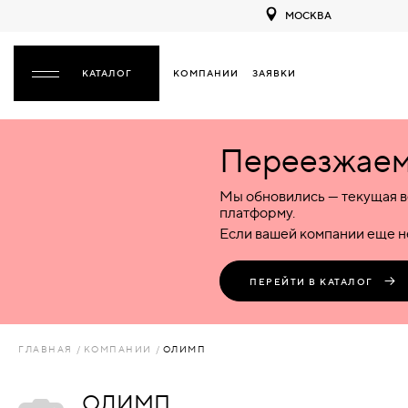
МОСКВА
КОМПАНИИ
ЗАЯВКИ
ЗАКРЫТЬ
Переезжаем 
ДВЕРИ
ДВЕРИ
Мы обновились — текущая в
Межкомнатные
Входные
Специализированные
НАЗАД
МЕЖКОМНАТНЫЕ
ФУРНИТУРА
платформу.
Деревянные
Металлические
Металлические
Если вашей компании еще не
Стеклянные
Деревянные
Деревянные
ДЕРЕВЯННЫЕ
ВОРОТА
Пластиковые
Пластиковые
Пластиковые
ПЕРЕЙТИ В КАТАЛОГ
Комбинированные
Стеклянные
Стеклянные
СТЕКЛЯННЫЕ
ПЕРЕГОРОДКИ
Комбинированные
Комбинированные
ГЛАВНАЯ
КОМПАНИИ
ОЛИМП
ПЛАСТИКОВЫЕ
ЛЮКИ
ОЛИМП
КОМБИНИРОВАННЫЕ