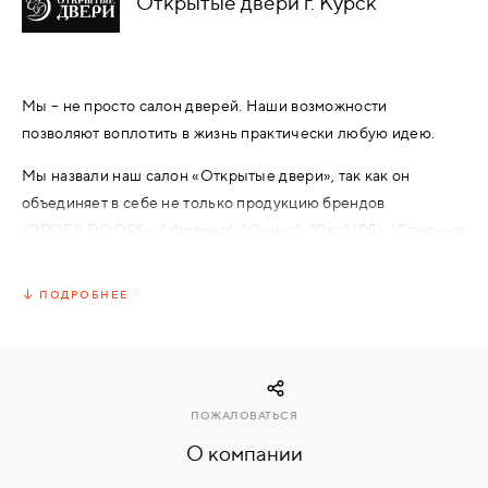
Открытые двери г. Курск
КОМПЛЕКТУЮЩИЕ
Мы – не просто салон дверей. Наши возможности
СКУД
позволяют воплотить в жизнь практически любую идею.
И
"УМНЫЙ
Мы назвали наш салон «Открытые двери», так как он
ДОМ"
объединяет в себе не только продукцию брендов
«PROFILDOORS», " Фрамир", "Оникс", "Ока" (РБ), "Стальная
линия" (РБ),
ПОДРОБНЕЕ
«Открытые двери» - значит лучший! Мы стараемся
КОМПАНИИ
объединить в нашем салоне все самое лучшее для Вашего
дома.
ЗАВКИ
Мы предлагаем для Вас:
ПОЖАЛОВАТЬСЯ
Широчайший модельный и технологический ряд
О компании
ИНТЕРЕСНЫЕ
дверей.
СТАТЬИ