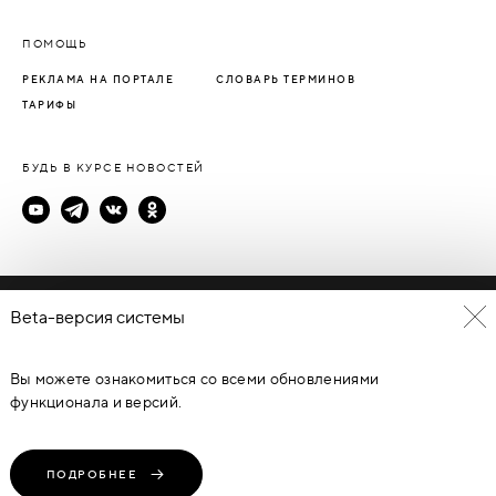
ПОМОЩЬ
РЕКЛАМА НА ПОРТАЛЕ
СЛОВАРЬ ТЕРМИНОВ
ТАРИФЫ
БУДЬ В КУРСЕ НОВОСТЕЙ
Политика конфиденциальности
Beta-версия системы
Пользовательское соглашение
Вы можете ознакомиться со всеми обновлениями
© Каталог дверей - DverProf, 2021-
2026
Материалы сайта
являются объектами авторского права. Запрещается
функционала и версий.
копирование, распространение, любое использование
информации и объектов без предварительного согласия
правообладателя. ЗАЩИЩЕНО ЗАКОНОМ РОССИЙСКОЙ
ФЕДЕРАЦИИ ОТ 09.07.93Г. №5351-1 “ОБ АВТОРСКОМ ПРАВЕ И
СМЕЖНЫХ ПРАВАХ” (с изменениями от 19 июля 1995 г., 20 июля
ПОДРОБНЕЕ
2004 г.).