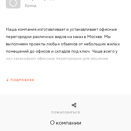
Бренд
КОМПЛЕКТУЮЩИЕ
Наша компания изготавливает и устанавливает офисные
СКУД
перегородки различных видов на заказ в Москве. Мы
И
выполняем проекты любых объемов от небольших жилых
"УМНЫЙ
ДОМ"
помещений до офисов и складов под ключ. Чаще всего у
нас заказывают офисные перегородки для решения
вопросов по зонированию рабочего пространства.
ПОДРОБНЕЕ
КОМПАНИИ
ЗАВКИ
ПОЖАЛОВАТЬСЯ
О компании
ИНТЕРЕСНЫЕ
СТАТЬИ