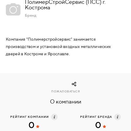
ПолимерСтройСервис (ПСС) г.
Кострома
КОМПЛЕКТУЮЩИЕ
Бренд
СКУД
И
Компания "Полимерстройсервис" занимается
"УМНЫЙ
производством и установкой входных металлических
ДОМ"
дверей в Костроме и Ярославле.
КОМПАНИИ
ПОЖАЛОВАТЬСЯ
О компании
ЗАВКИ
РЕЙТИНГ КОМПАНИИ
РЕЙТИНГ БРЕНДА
0
0
ИНТЕРЕСНЫЕ
СТАТЬИ