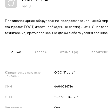
АКСЕССУАРЫ
Бренд
ВХОДНЫЕ
КОМПЛЕКТУЮЩИЕ
Противопожарное оборудование, предоставляемое нашей фир
МЕТАЛЛИЧЕСКИЕ
стандартам ГОСТ, имеет необходимые сертификаты. У нас всег
СКУД И "УМНЫЙ
технические, противопожарные двери любого уровня сложнос
ДЕРЕВЯННЫЕ
ДОМ"
ПЛАСТИКОВЫЕ
О НАС
АДРЕСА
ОТЗЫВЫ (0)
ПРОДУКЦ
СТЕКЛЯННЫЕ
Юридическое название
ООО "Порта"
компании
КОМБИНИРОВАННЫЕ
ИНН
6684034736
СПЕЦИАЛИЗИРОВАННЫЕ
ОГРН
1196658049367
МЕТАЛЛИЧЕСКИЕ
Тип продаж
Опт