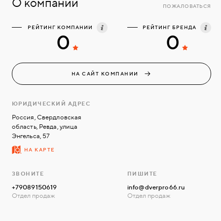
О компании
ПОЖАЛОВАТЬСЯ
РЕЙТИНГ КОМПАНИИ
РЕЙТИНГ БРЕНДА
0
0
НА САЙТ КОМПАНИИ
ЮРИДИЧЕСКИЙ АДРЕС
Россия, Свердловская
область, Ревда, улица
Энгельса, 57
НА КАРТЕ
ЗВОНИТЕ
ПИШИТЕ
+79089150619
info@dverpro66.ru
Отдел продаж
Отдел продаж