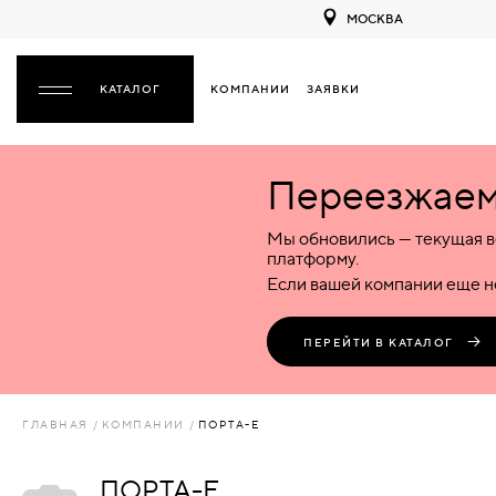
МОСКВА
КОМПАНИИ
ЗАЯВКИ
ЗАКРЫТЬ
Переезжаем 
ДВЕРИ
ДВЕРИ
Мы обновились — текущая в
Межкомнатные
Входные
Специализированные
НАЗАД
МЕЖКОМНАТНЫЕ
ФУРНИТУРА
платформу.
Деревянные
Металлические
Металлические
Если вашей компании еще не
Стеклянные
Деревянные
Деревянные
ДЕРЕВЯННЫЕ
ВОРОТА
Пластиковые
Пластиковые
Пластиковые
ПЕРЕЙТИ В КАТАЛОГ
Комбинированные
Стеклянные
Стеклянные
СТЕКЛЯННЫЕ
ПЕРЕГОРОДКИ
Комбинированные
Комбинированные
ГЛАВНАЯ
КОМПАНИИ
ПОРТА-Е
ПЛАСТИКОВЫЕ
ЛЮКИ
ПОРТА-Е
КОМБИНИРОВАННЫЕ