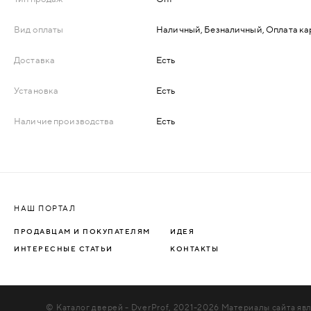
ДЕРЕВЯННЫЕ
Вид оплаты
Наличный, Безналичный, Оплата ка
ПЛАСТИКОВЫЕ
Доставка
Есть
Установка
Есть
СТЕКЛЯННЫЕ
Наличие производства
Есть
КОМБИНИРОВАННЫЕ
ФУРНИТУРА
НАШ ПОРТАЛ
НАЗАД
УПОРЫ
ПРОДАВЦАМ И ПОКУПАТЕЛЯМ
ИДЕЯ
ИНТЕРЕСНЫЕ СТАТЬИ
КОНТАКТЫ
НАПОЛЬНЫЕ
НАСТЕННЫЕ
© Каталог дверей - DverProf, 2021-
2026
Материалы сайта явл