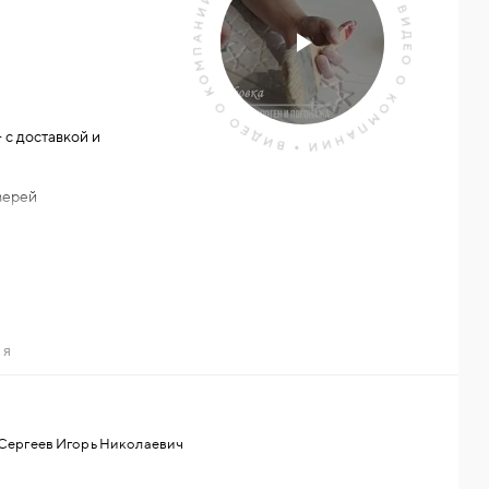
с доставкой и
дверей
отгрузки
Понедельник-Пятница с
 размерам и эскизам
ИЯ
Сергеев Игорь Николаевич