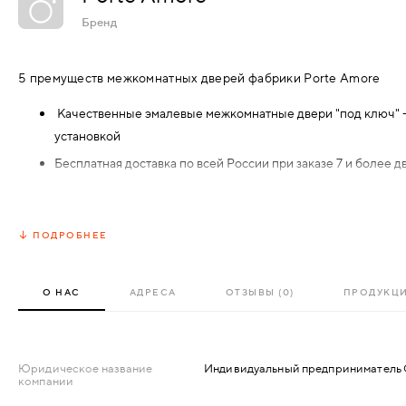
АКСЕССУАРЫ
Бренд
ВХОДНЫЕ
КОМПЛЕКТУЮЩИЕ
5 премуществ межкомнатных дверей фабрики Porte Amore
МЕТАЛЛИЧЕСКИЕ
Качественные эмалевые межкомнатные двери "под ключ" - 
СКУД И "УМНЫЙ
установкой
ДЕРЕВЯННЫЕ
ДОМ"
Бесплатная доставка по всей России при заказе 7 и более 
Гарантия на двери и погонажные изделия 3 года с момента 
ПЛАСТИКОВЫЕ
Личный менеджер, который ответит на все Ваши вопросы 
ПОДРОБНЕЕ
СТЕКЛЯННЫЕ
8:00 до 20:00
Возможность изготовления нестандартных дверей по Вашим
КОМБИНИРОВАННЫЕ
О НАС
АДРЕСА
ОТЗЫВЫ (0)
ПРОДУКЦ
СПЕЦИАЛИЗИРОВАННЫЕ
Юридическое название
Индивидуальный предприниматель 
компании
МЕТАЛЛИЧЕСКИЕ