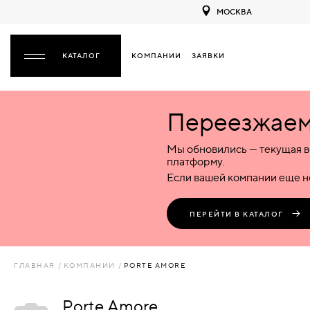
МОСКВА
КОМПАНИИ
ЗАЯВКИ
ЗАКРЫТЬ
Переезжаем 
ДВЕРИ
ДВЕРИ
Мы обновились — текущая в
Межкомнатные
Входные
Специализированные
НАЗАД
МЕЖКОМНАТНЫЕ
ФУРНИТУРА
платформу.
Деревянные
Металлические
Металлические
Если вашей компании еще не
Стеклянные
Деревянные
Деревянные
ДЕРЕВЯННЫЕ
ВОРОТА
Пластиковые
Пластиковые
Пластиковые
ПЕРЕЙТИ В КАТАЛОГ
Комбинированные
Стеклянные
Стеклянные
СТЕКЛЯННЫЕ
ПЕРЕГОРОДКИ
Комбинированные
Комбинированные
ГЛАВНАЯ
КОМПАНИИ
PORTE AMORE
ПЛАСТИКОВЫЕ
ЛЮКИ
Porte Amore
КОМБИНИРОВАННЫЕ