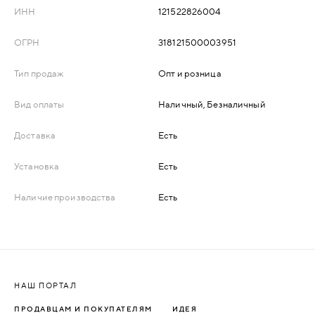
ИНН
121522826004
ДЕРЕВЯННЫЕ
ОГРН
318121500003951
ПЛАСТИКОВЫЕ
Тип продаж
Опт и розница
СТЕКЛЯННЫЕ
Вид оплаты
Наличный, Безналичный
Доставка
Есть
КОМБИНИРОВАННЫЕ
Установка
Есть
ФУРНИТУРА
Наличие производства
Есть
НАЗАД
УПОРЫ
НАПОЛЬНЫЕ
НАШ ПОРТАЛ
НАСТЕННЫЕ
ПРОДАВЦАМ И ПОКУПАТЕЛЯМ
ИДЕЯ