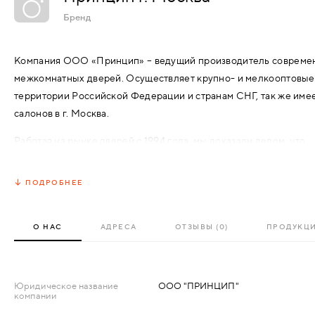
АКСЕССУАРЫ
Бренд
ВХОДНЫЕ
КОМПЛЕКТУЮЩИЕ
Компания ООО «Принцип» – ведущий производитель современ
МЕТАЛЛИЧЕСКИЕ
межкомнатных дверей. Осуществляет крупно- и мелкооптовые 
СКУД И "УМНЫЙ
территории Российской Федерации и странам СНГ, так же име
ДЕРЕВЯННЫЕ
ДОМ"
салонов в г. Москва.
Работая на рынке дверей с 1994 года, мы доказали делом, что
ПЛАСТИКОВЫЕ
творчество,
профессионализм
и ответственность являются осн
её устойчивости и успеха. На всех этапах производственного 
ПОДРОБНЕЕ
СТЕКЛЯННЫЕ
«Принцип» осуществляет всесторонний контроль качества про
КОМБИНИРОВАННЫЕ
О НАС
АДРЕСА
ОТЗЫВЫ (0)
ПРОДУКЦ
СПЕЦИАЛИЗИРОВАННЫЕ
Юридическое название
ООО "ПРИНЦИП"
компании
МЕТАЛЛИЧЕСКИЕ