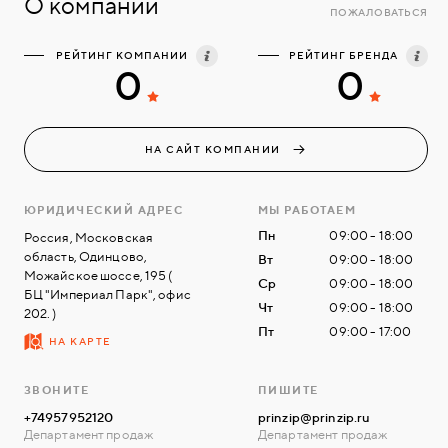
О компании
ПОЖАЛОВАТЬСЯ
РЕЙТИНГ КОМПАНИИ
РЕЙТИНГ БРЕНДА
0
0
НА САЙТ КОМПАНИИ
ЮРИДИЧЕСКИЙ АДРЕС
МЫ РАБОТАЕМ
Пн
09:00 - 18:00
Россия, Московская
область, Одинцово,
Вт
09:00 - 18:00
Можайское шоссе, 195 (
Ср
09:00 - 18:00
БЦ "Империал Парк", офис
Чт
09:00 - 18:00
202. )
Пт
09:00 - 17:00
НА КАРТЕ
ЗВОНИТЕ
ПИШИТЕ
+74957952120
prinzip@prinzip.ru
Департамент продаж
Департамент продаж