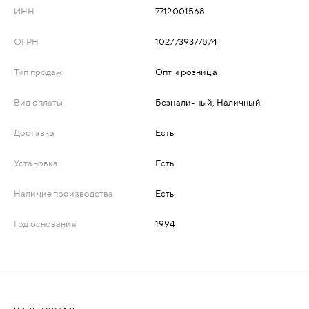
ИНН
7712001568
ДЕРЕВЯННЫЕ
ОГРН
1027739377874
ПЛАСТИКОВЫЕ
Тип продаж
Опт и розница
СТЕКЛЯННЫЕ
Вид оплаты
Безналичный, Наличный
Доставка
Есть
КОМБИНИРОВАННЫЕ
Установка
Есть
ФУРНИТУРА
Наличие производства
Есть
НАЗАД
УПОРЫ
Год основания
1994
НАПОЛЬНЫЕ
НАСТЕННЫЕ