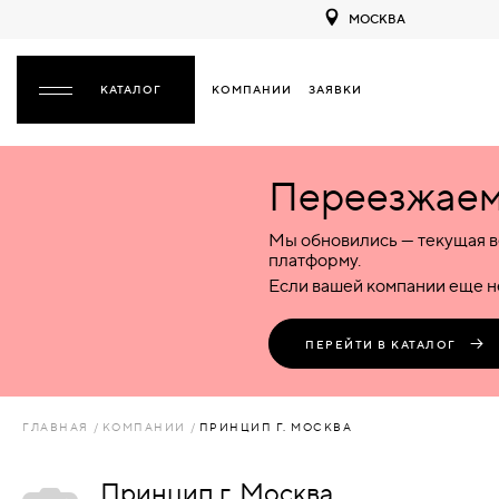
МОСКВА
КОМПАНИИ
ЗАЯВКИ
ЗАКРЫТЬ
Переезжаем 
ДВЕРИ
ДВЕРИ
Мы обновились — текущая в
Межкомнатные
Входные
Специализированные
НАЗАД
МЕЖКОМНАТНЫЕ
ФУРНИТУРА
платформу.
Деревянные
Металлические
Металлические
Если вашей компании еще не
Стеклянные
Деревянные
Деревянные
ДЕРЕВЯННЫЕ
ВОРОТА
Пластиковые
Пластиковые
Пластиковые
ПЕРЕЙТИ В КАТАЛОГ
Комбинированные
Стеклянные
Стеклянные
СТЕКЛЯННЫЕ
ПЕРЕГОРОДКИ
Комбинированные
Комбинированные
ГЛАВНАЯ
КОМПАНИИ
ПРИНЦИП Г. МОСКВА
ПЛАСТИКОВЫЕ
ЛЮКИ
Принцип г. Москва
КОМБИНИРОВАННЫЕ