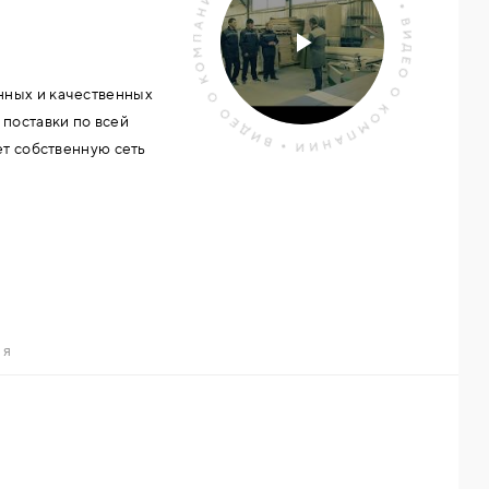
ных и качественных
поставки по всей
ет собственную сеть
овой роста компании,
цикла компания
дукта.
ИЯ