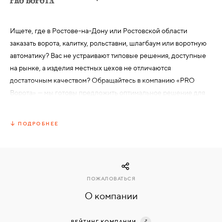
КОМПЛЕКТУЮЩИЕ
Ищете, где в Ростове-на-Дону или Ростовской области
заказать ворота, калитку, рольставни, шлагбаум или воротную
автоматику? Вас не устраивают типовые решения, доступные
СКУД
И
на рынке, а изделия местных цехов не отличаются
"УМНЫЙ
достаточным качеством? Обращайтесь в компанию «PRO
ДОМ"
Ворота» — мы готовы предложить оптимальное решение для
перекрытия любого проема!
Наша специализация – проектирование и изготовление
ПОДРОБНЕЕ
металлических ворот, защитных жалюзи, систем контроля
доступа, противотаранных барьеров, различной воротной
КОМПАНИИ
автоматики и многого другого. Мы располагаем собственным
производством, предлагаем услуги монтажа, наладки и
ЗАВКИ
сервисного обслуживания, а также являемся официальными
ПОЖАЛОВАТЬСЯ
представителями целого ряда известных европейских
О компании
производителей систем такого рода. У нас вы сможете без
ИНТЕРЕСНЫЕ
проблем заказать ворота в гараж, на дачу, для дома, склада и
СТАТЬИ
РЕЙТИНГ КОМПАНИИ