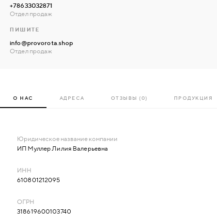
+78633032871
Отдел продаж
ПИШИТЕ
info@provorota.shop
Отдел продаж
О НАС
АДРЕСА
ОТЗЫВЫ (0)
ПРОДУКЦИЯ
ИП Муллер Лилия Валерьевна
610801212095
318619600103740