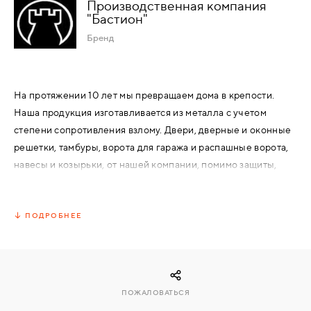
Производственная компания
"Бастион"
КОМПЛЕКТУЮЩИЕ
Бренд
СКУД
И
На протяжении 10 лет мы превращаем дома в крепости.
"УМНЫЙ
Наша продукция изготавливается из металла с учетом
ДОМ"
степени сопротивления взлому. Двери, дверные и оконные
решетки, тамбуры, ворота для гаража и распашные ворота,
навесы и козырьки, от нашей компании, помимо защиты,
являются элементами декора. Входные металлические
двери от компании «Бастион», защитят и украсят любой дом
КОМПАНИИ
или квартиру.
ПОДРОБНЕЕ
ЗАВКИ
ИНТЕРЕСНЫЕ
ПОЖАЛОВАТЬСЯ
СТАТЬИ