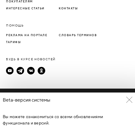
ПОКУПАТЕЛЯМ
ИНТЕРЕСНЫЕ СТАТЬИ
КОНТАКТЫ
ПОМОЩЬ
РЕКЛАМА НА ПОРТАЛЕ
СЛОВАРЬ ТЕРМИНОВ
ТАРИФЫ
БУДЬ В КУРСЕ НОВОСТЕЙ
Политика конфиденциальности
Beta-версия системы
Пользовательское соглашение
Вы можете ознакомиться со всеми обновлениями
© Каталог дверей - DverProf, 2021-
2026
Материалы сайта
являются объектами авторского права. Запрещается
функционала и версий.
копирование, распространение, любое использование
информации и объектов без предварительного согласия
правообладателя. ЗАЩИЩЕНО ЗАКОНОМ РОССИЙСКОЙ