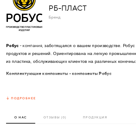
АКСЕССУАРЫ
РБ-ПЛАСТ
ВХОДНЫЕ
Бренд
КОМПЛЕКТУЮЩИЕ
МЕТАЛЛИЧЕСКИЕ
СКУД И "УМНЫЙ
Робус
- компания,
заботящаяся о вашем производстве. Робус
ДЕРЕВЯННЫЕ
ДОМ"
продуктов и решений. Ориентирована на легкую промышленн
из пластика, обслуживающих клиентов на различных конечных
ПЛАСТИКОВЫЕ
Комплектующие компоненты - компоненты Робус
СТЕКЛЯННЫЕ
Компонентное подразделение является ведущим Российским 
изделий из литого под давлением пластмасс в технологии шта
КОМБИНИРОВАННЫЕ
ПОДРОБНЕЕ
виниловых и металлических изделиях, мы обеспечиваем быстр
разных применений в таких отраслях, как производство, автом
СПЕЦИАЛИЗИРОВАННЫЕ
строительство, мебельная промышленность.
О НАС
ОТЗЫВЫ (0)
ПРОДУКЦИЯ
Наша компания является разработчиком нестандартных изде
МЕТАЛЛИЧЕСКИЕ