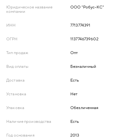
Юридическое название
ООО "Робус-КС"
ДЕРЕВЯННЫЕ
компании
ИНН
7713774391
ПЛАСТИКОВЫЕ
ОГРН
1137746739602
СТЕКЛЯННЫЕ
Тип продаж
Опт
КОМБИНИРОВАННЫЕ
Вид оплаты
Безналичный
ФУРНИТУРА
Доставка
Есть
Установка
Нет
НАЗАД
УПОРЫ
Упаковка
Обезличенная
НАПОЛЬНЫЕ
Наличие производства
Есть
НАСТЕННЫЕ
Год основания
2013