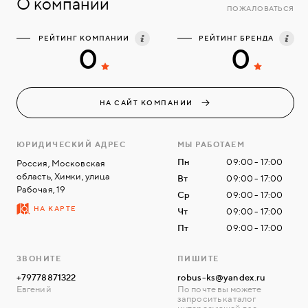
О компании
ПОЖАЛОВАТЬСЯ
РЕЙТИНГ КОМПАНИИ
РЕЙТИНГ БРЕНДА
0
0
НА САЙТ КОМПАНИИ
ЮРИДИЧЕСКИЙ АДРЕС
МЫ РАБОТАЕМ
Пн
09:00 - 17:00
Россия, Московская
область, Химки, улица
Вт
09:00 - 17:00
Рабочая, 19
Ср
09:00 - 17:00
НА КАРТЕ
Чт
09:00 - 17:00
Пт
09:00 - 17:00
ЗВОНИТЕ
ПИШИТЕ
+79778871322
robus-ks@yandex.ru
Евгений
По почте вы можете
запросить каталог