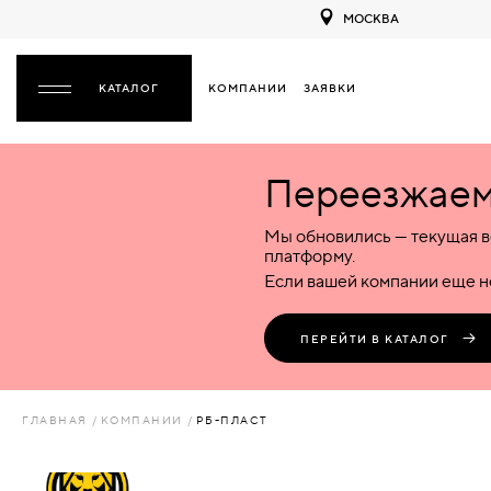
МОСКВА
КОМПАНИИ
ЗАЯВКИ
ЗАКРЫТЬ
Переезжаем 
ДВЕРИ
ДВЕРИ
Мы обновились — текущая в
Межкомнатные
Входные
Специализированные
НАЗАД
МЕЖКОМНАТНЫЕ
ФУРНИТУРА
платформу.
Деревянные
Металлические
Металлические
Если вашей компании еще не
Стеклянные
Деревянные
Деревянные
ДЕРЕВЯННЫЕ
ВОРОТА
Пластиковые
Пластиковые
Пластиковые
ПЕРЕЙТИ В КАТАЛОГ
Комбинированные
Стеклянные
Стеклянные
СТЕКЛЯННЫЕ
ПЕРЕГОРОДКИ
Комбинированные
Комбинированные
ГЛАВНАЯ
КОМПАНИИ
РБ-ПЛАСТ
ПЛАСТИКОВЫЕ
ЛЮКИ
КОМБИНИРОВАННЫЕ