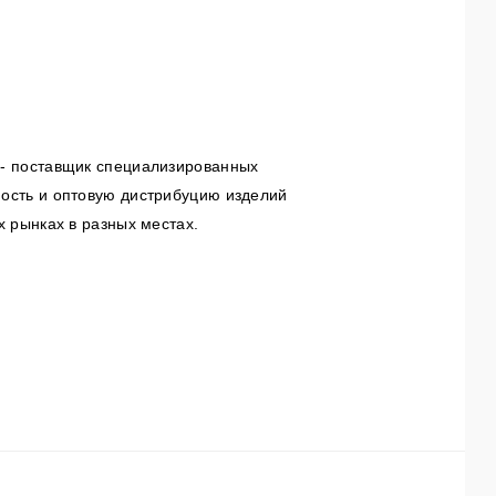
 - поставщик специализированных
ость и оптовую дистрибуцию изделий
 рынках в разных местах.
производителем и дистрибьютором
мповки или штамповки в жидких
ую доставку продукции для самых
обилестроение, электроника и
лий под ваши нужды.