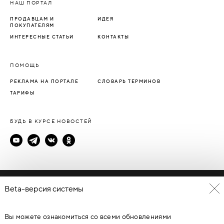
НАШ ПОРТАЛ
ПРОДАВЦАМ И
ИДЕЯ
ПОКУПАТЕЛЯМ
ИНТЕРЕСНЫЕ СТАТЬИ
КОНТАКТЫ
ПОМОЩЬ
РЕКЛАМА НА ПОРТАЛЕ
СЛОВАРЬ ТЕРМИНОВ
ТАРИФЫ
БУДЬ В КУРСЕ НОВОСТЕЙ
Политика конфиденциальности
Beta-версия системы
Пользовательское соглашение
Вы можете ознакомиться со всеми обновлениями
© Каталог дверей - DverProf, 2021-
2026
Материалы сайта
являются объектами авторского права. Запрещается