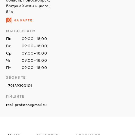
область, Новосибирск,
Богдана Хмельницкого,
84а
СВЯЗАТЬСЯ
НА КАРТЕ
С
НАМИ
МЫ РАБОТАЕМ
Пн
09:00 - 18:00
Вт
09:00 - 18:00
ВОЙТИ
Ср
09:00 - 18:00
Чт
09:00 - 18:00
МОСКВА
Пт
09:00 - 18:00
ЗВОНИТЕ
+79139390101
ПИШИТЕ
real-profstroi@mail.ru
О НАС
ОТЗЫВЫ (0)
ПРОДУКЦИЯ