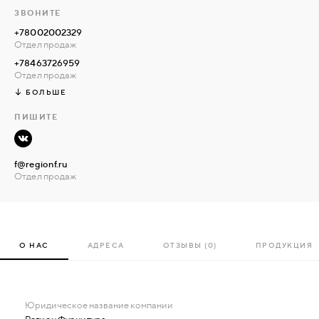
ЗВОНИТЕ
+78002002329
Отдел продаж
+78463726959
Отдел продаж
БОЛЬШЕ
ПИШИТЕ
f@regionf.ru
Отдел продаж
О НАС
АДРЕСА
ОТЗЫВЫ (0)
ПРОДУКЦИЯ