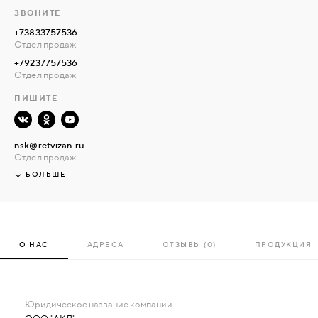
ЗВОНИТЕ
+73833757536
Отдел продаж
+79237757536
Отдел продаж
ПИШИТЕ
nsk@retvizan.ru
Отдел продаж
БОЛЬШЕ
О НАС
АДРЕСА
ОТЗЫВЫ (0)
ПРОДУКЦИЯ