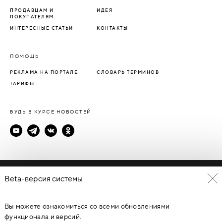
ПРОДАВЦАМ И
ИДЕЯ
ПОКУПАТЕЛЯМ
ИНТЕРЕСНЫЕ СТАТЬИ
КОНТАКТЫ
ПОМОЩЬ
РЕКЛАМА НА ПОРТАЛЕ
СЛОВАРЬ ТЕРМИНОВ
ТАРИФЫ
БУДЬ В КУРСЕ НОВОСТЕЙ
Политика конфиденциальности
Beta-версия системы
Пользовательское соглашение
Вы можете ознакомиться со всеми обновлениями
© Каталог дверей - DverProf, 2021-
2026
Материалы сайта
являются объектами авторского права. Запрещается
функционала и версий.
копирование, распространение, любое использование