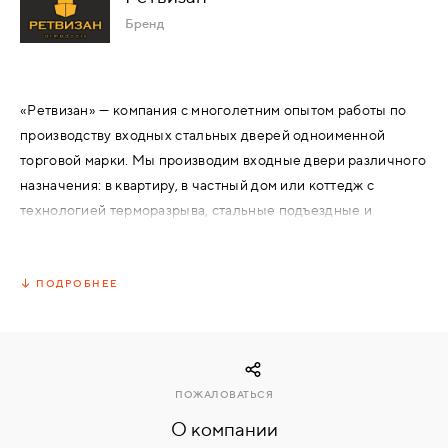
Бренд
КОМПЛЕКТУЮЩИЕ
«Ретвизан» — компания с многолетним опытом работы по
СКУД
И
производству входных стальных дверей одноименной
"УМНЫЙ
торговой марки. Мы производим входные двери различного
ДОМ"
назначения: в квартиру, в частный дом или коттедж с
технологией терморазрыва, стальные подъездные и
двустворчатые двери, а также изделия специального
назначения: противопожарные двери для
административных помещений. В ноябре 2017 года на
ПОДРОБНЕЕ
КОМПАНИИ
предприятии завершился процесс ребрендинга, в
результате которого изменился фирменный стиль
ЗАВКИ
компании, обновлены модельные линейки дверей,
реорганизованы производственные процессы, внедрен
ПОЖАЛОВАТЬСЯ
многоступенчатый контроль качества. Предприятие
ИНТЕРЕСНЫЕ
О компании
обладает всеми ресурсами для обеспечения
СТАТЬИ