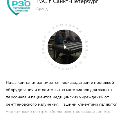
РЗО г. Санкт-Петербург
Бренд
КОМПЛЕКТУЮЩИЕ
СКУД
И
"УМНЫЙ
ДОМ"
Наша компания занимается производством и поставкой
КОМПАНИИ
оборудования и строительных материалов для защиты
персонала и пациентов медицинских учреждений от
ЗАВКИ
рентгеновского излучения. Нашими клиентами являются
медицинские центры и больницы, производственные
предприятия и лаборатории, в которых используется
ИНТЕРЕСНЫЕ
рентгеноизлучающее оборудование.
СТАТЬИ