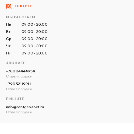
НА КАРТЕ
Рентгенозащитные конструкции (двери
автоматические и обычные, окна, ставни, ширмы,
МЫ РАБОТАЕМ
вешалки, стекла и пр.)
Пн
09:00 - 20:00
Материалы для строительства рентген кабинетов
Вт
09:00 - 20:00
Ср
09:00 - 20:00
(листовой свинец, панели кнауф сейфборд,
Чт
09:00 - 20:00
баритовую штукатурку и пр.)
Пт
09:00 - 20:00
Доступные цены – Вы покупаете продукцию
непосредственно у производителя, не переплачивая
ЗВОНИТЕ
посредникам. Мы всегда готовы предложить скидки
+78004444954
Отдел продаж
постоянным клиентам и выгодные цены для оптовых
+79052119911
покупателей;
Отдел продаж
Дополнительные услуги – кроме поставок оборудования
ПИШИТЕ
и материалов ретгенозащиты наша компания
info@rentgenanet.ru
осуществляет:
Отдел продаж
Замер;
Доставку по Санкт-Петербургу, а также в любой