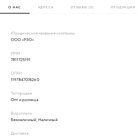
город РФ, Казахстана и Беларуси;
О НАС
АДРЕСА
ОТЗЫВЫ (0)
ПРОДУКЦИЯ
Монтаж рентгенозащитных конструкций.
ООО «РЗО»
7811725191
1197847074260
Опт и розница
Безналичный, Наличный