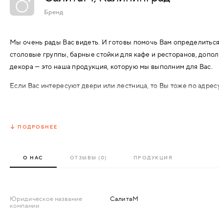
АКСЕССУАРЫ
Бренд
ВХОДНЫЕ
КОМПЛЕКТУЮЩИЕ
Мы очень рады Вас видеть. И готовы помочь Вам определиться
МЕТАЛЛИЧЕСКИЕ
столовые группы, барные стойки для кафе и ресторанов, доп
СКУД И "УМНЫЙ
декора — это наша продукция, которую мы выполним для Вас.
ДЕРЕВЯННЫЕ
ДОМ"
Если Вас интересуют двери или лестница, то Вы тоже по адресу
ПЛАСТИКОВЫЕ
Первое пожелание всем нашим потенциальным клиентам: приход
проектирования строительства или ремонта Вашего дома или кв
ПОДРОБНЕЕ
избежать многих трудностей. Вам — с вынужденным заказом, исх
СТЕКЛЯННЫЕ
получилось», хоть мы и специализируемся на нестандартных из
— с вопросами: «Куда же здесь можно повернуть лестницу» или
КОМБИНИРОВАННЫЕ
О НАС
ОТЗЫВЫ (0)
ПРОДУКЦИЯ
можно открыть дверь». Мы, конечно, решим эти вопросы. Но вс
самого начала, нам это будет сделать легче, а Вам — значител
СПЕЦИАЛИЗИРОВАННЫЕ
Юридическое название
СалитаМ
компании
МЕТАЛЛИЧЕСКИЕ