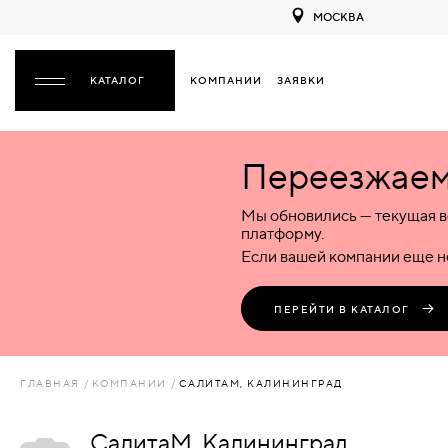
МОСКВА
КОМПАНИИ
ЗАЯВКИ
ЗАКРЫТЬ
Переезжаем 
ДВЕРИ
ДВЕРИ
Мы обновились — текущая в
Межкомнатные
Входные
Специализированные
НАЗАД
МЕЖКОМНАТНЫЕ
ФУРНИТУРА
платформу.
Деревянные
Металлические
Металлические
Если вашей компании еще не
Стеклянные
Деревянные
Деревянные
ДЕРЕВЯННЫЕ
ВОРОТА
Пластиковые
Пластиковые
Пластиковые
ПЕРЕЙТИ В КАТАЛОГ
Комбинированные
Стеклянные
Стеклянные
СТЕКЛЯННЫЕ
ПЕРЕГОРОДКИ
Комбинированные
Комбинированные
ГЛАВНАЯ
КОМПАНИИ
САЛИТАМ, КАЛИНИНГРАД
ПЛАСТИКОВЫЕ
ЛЮКИ
СалитаМ, Калининград
КОМБИНИРОВАННЫЕ