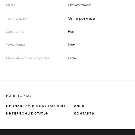
ИНН
Отсутствует
ДЕРЕВЯННЫЕ
Тип продаж
Опт и розница
ПЛАСТИКОВЫЕ
Доставка
Нет
СТЕКЛЯННЫЕ
Установка
Нет
Наличие производства
Есть
КОМБИНИРОВАННЫЕ
ФУРНИТУРА
НАЗАД
УПОРЫ
НАШ ПОРТАЛ
ПРОДАВЦАМ И ПОКУПАТЕЛЯМ
ИДЕЯ
НАПОЛЬНЫЕ
ИНТЕРЕСНЫЕ СТАТЬИ
КОНТАКТЫ
НАСТЕННЫЕ