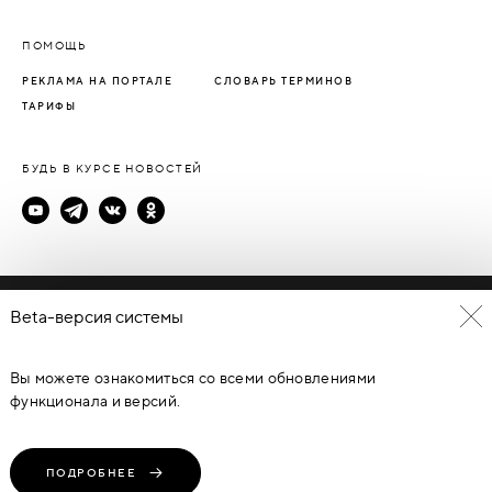
ПОМОЩЬ
РЕКЛАМА НА ПОРТАЛЕ
СЛОВАРЬ ТЕРМИНОВ
ТАРИФЫ
БУДЬ В КУРСЕ НОВОСТЕЙ
Политика конфиденциальности
Beta-версия системы
Пользовательское соглашение
Вы можете ознакомиться со всеми обновлениями
© Каталог дверей - DverProf, 2021-
2026
Материалы сайта
являются объектами авторского права. Запрещается
функционала и версий.
копирование, распространение, любое использование
информации и объектов без предварительного согласия
правообладателя. ЗАЩИЩЕНО ЗАКОНОМ РОССИЙСКОЙ
ФЕДЕРАЦИИ ОТ 09.07.93Г. №5351-1 “ОБ АВТОРСКОМ ПРАВЕ И
СМЕЖНЫХ ПРАВАХ” (с изменениями от 19 июля 1995 г., 20 июля
ПОДРОБНЕЕ
2004 г.).