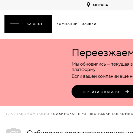
МОСКВА
КОМПАНИИ
ЗАЯВКИ
ЗАКРЫТЬ
Переезжаем 
ДВЕРИ
ДВЕРИ
Мы обновились — текущая в
Межкомнатные
Входные
Специализированные
НАЗАД
МЕЖКОМНАТНЫЕ
ФУРНИТУРА
платформу.
Деревянные
Металлические
Металлические
Если вашей компании еще не
Стеклянные
Деревянные
Деревянные
ДЕРЕВЯННЫЕ
ВОРОТА
Пластиковые
Пластиковые
Пластиковые
ПЕРЕЙТИ В КАТАЛОГ
Комбинированные
Стеклянные
Стеклянные
СТЕКЛЯННЫЕ
ПЕРЕГОРОДКИ
Комбинированные
Комбинированные
ГЛАВНАЯ
КОМПАНИИ
СИБИРСКАЯ ПРОТИВОПОЖАРНАЯ КОМП
ПЛАСТИКОВЫЕ
ЛЮКИ
Сибирская противопожарная к
КОМБИНИРОВАННЫЕ