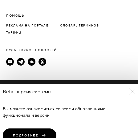
ПОМОЩЬ
РЕКЛАМА НА ПОРТАЛЕ
СЛОВАРЬ ТЕРМИНОВ
ТАРИФЫ
БУДЬ В КУРСЕ НОВОСТЕЙ
Политика конфиденциальности
Beta-версия системы
Пользовательское соглашение
Вы можете ознакомиться со всеми обновлениями
© Каталог дверей - DverProf, 2021-
2026
Материалы сайта
являются объектами авторского права. Запрещается
функционала и версий.
копирование, распространение, любое использование
информации и объектов без предварительного согласия
правообладателя. ЗАЩИЩЕНО ЗАКОНОМ РОССИЙСКОЙ
ФЕДЕРАЦИИ ОТ 09.07.93Г. №5351-1 “ОБ АВТОРСКОМ ПРАВЕ И
СМЕЖНЫХ ПРАВАХ” (с изменениями от 19 июля 1995 г., 20 июля
ПОДРОБНЕЕ
2004 г.).