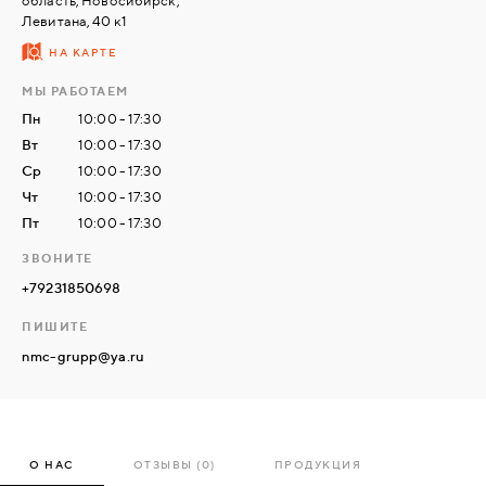
область, Новосибирск,
Левитана, 40 к1
НА КАРТЕ
СВЯЗАТЬСЯ
С
МЫ РАБОТАЕМ
НАМИ
Пн
10:00 - 17:30
Вт
10:00 - 17:30
ВОЙТИ
Ср
10:00 - 17:30
Чт
10:00 - 17:30
Пт
10:00 - 17:30
МОСКВА
ЗВОНИТЕ
+79231850698
ПИШИТЕ
nmc-grupp@ya.ru
О НАС
ОТЗЫВЫ (0)
ПРОДУКЦИЯ