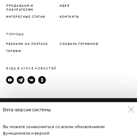
ПРОДАВЦАМ И
ИДЕЯ
ПОКУПАТЕЛЯМ
ИНТЕРЕСНЫЕ СТАТЬИ
КОНТАКТЫ
ПОМОЩЬ
РЕКЛАМА НА ПОРТАЛЕ
СЛОВАРЬ ТЕРМИНОВ
ТАРИФЫ
БУДЬ В КУРСЕ НОВОСТЕЙ
Политика конфиденциальности
Beta-версия системы
Пользовательское соглашение
Вы можете ознакомиться со всеми обновлениями
© Каталог дверей - DverProf, 2021-
2026
Материалы сайта
являются объектами авторского права. Запрещается
функционала и версий.
копирование, распространение, любое использование