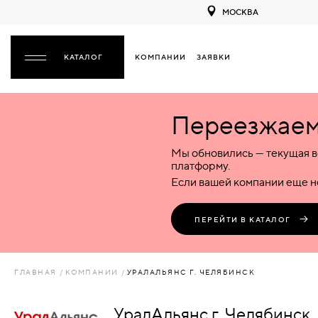
МОСКВА
КОМПАНИИ
ЗАЯВКИ
ЗАКРЫТЬ
Переезжаем 
ДВЕРИ
ДВЕРИ
Мы обновились — текущая в
Межкомнатные
Входные
Специализированные
НАЗАД
МЕЖКОМНАТНЫЕ
ФУРНИТУРА
платформу.
Деревянные
Металлические
Металлические
Если вашей компании еще не
Стеклянные
Деревянные
Деревянные
ДЕРЕВЯННЫЕ
ВОРОТА
Пластиковые
Пластиковые
Пластиковые
ПЕРЕЙТИ В КАТАЛОГ
Комбинированные
Стеклянные
Стеклянные
СТЕКЛЯННЫЕ
ПЕРЕГОРОДКИ
Комбинированные
Комбинированные
ГЛАВНАЯ
КОМПАНИИ
УРАЛАЛЬЯНС Г. ЧЕЛЯБИНСК
ПЛАСТИКОВЫЕ
ЛЮКИ
УралАльянс г. Челябинск
КОМБИНИРОВАННЫЕ