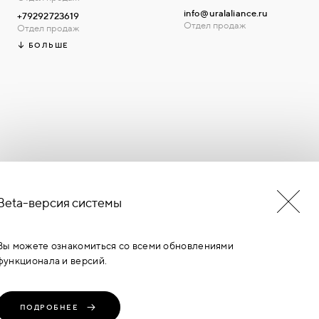
info@uralaliance.ru
+79292723619
Отдел продаж
Отдел продаж
БОЛЬШЕ
Beta-версия системы
БУДЬ В КУРСЕ НОВОСТЕЙ
ЕРМИНОВ
Вы можете ознакомиться со всеми обновлениями
функционала и версий.
ПОДРОБНЕЕ
транение, любое
Политика
Пользовательское