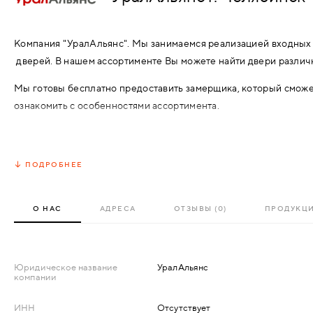
АКСЕССУАРЫ
ВХОДНЫЕ
Компания "УралАльянс". Мы занимаемся реализацией входных
КОМПЛЕКТУЮЩИЕ
дверей. В нашем ассортименте Вы можете найти двери различ
МЕТАЛЛИЧЕСКИЕ
Мы готовы бесплатно предоставить замерщика, который смож
СКУД И "УМНЫЙ
ознакомить с особенностями ассортимента.
ДЕРЕВЯННЫЕ
ДОМ"
Немало важным при покупке изделия является его установка. 
ПЛАСТИКОВЫЕ
команде трудятся опытные монтажные бригады, которые готов
ПОДРОБНЕЕ
ответственность за проделанную работу.
СТЕКЛЯННЫЕ
Наша компания расположилась в городе Челябинск - столице 
О НАС
АДРЕСА
ОТЗЫВЫ (0)
ПРОДУКЦ
период своей деятельности мы успели установить множество д
КОМБИНИРОВАННЫЕ
городе, так и по области в целом.
СПЕЦИАЛИЗИРОВАННЫЕ
Юридическое название
УралАльянс
компании
МЕТАЛЛИЧЕСКИЕ
ИНН
Отсутствует