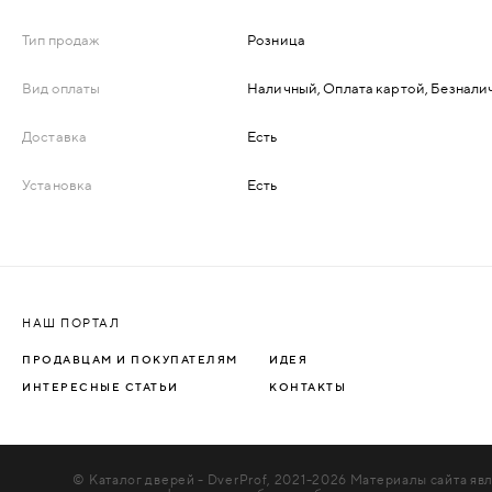
ДЕРЕВЯННЫЕ
Тип продаж
Розница
Вид оплаты
Наличный, Оплата картой, Безнали
ПЛАСТИКОВЫЕ
Доставка
Есть
СТЕКЛЯННЫЕ
Установка
Есть
КОМБИНИРОВАННЫЕ
ФУРНИТУРА
НАШ ПОРТАЛ
НАЗАД
УПОРЫ
ПРОДАВЦАМ И ПОКУПАТЕЛЯМ
ИДЕЯ
ИНТЕРЕСНЫЕ СТАТЬИ
КОНТАКТЫ
НАПОЛЬНЫЕ
НАСТЕННЫЕ
© Каталог дверей - DverProf, 2021-
2026
Материалы сайта явл