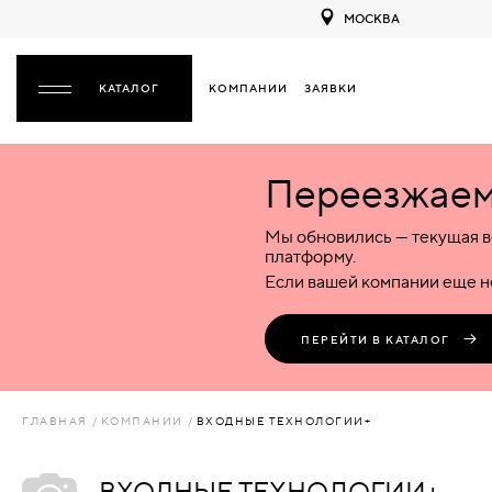
МОСКВА
КОМПАНИИ
ЗАЯВКИ
ЗАКРЫТЬ
Переезжаем 
ДВЕРИ
ДВЕРИ
Мы обновились — текущая в
Межкомнатные
Входные
Специализированные
НАЗАД
МЕЖКОМНАТНЫЕ
ФУРНИТУРА
платформу.
Деревянные
Металлические
Металлические
Если вашей компании еще не
Стеклянные
Деревянные
Деревянные
ДЕРЕВЯННЫЕ
ВОРОТА
Пластиковые
Пластиковые
Пластиковые
ПЕРЕЙТИ В КАТАЛОГ
Комбинированные
Стеклянные
Стеклянные
СТЕКЛЯННЫЕ
ПЕРЕГОРОДКИ
Комбинированные
Комбинированные
ГЛАВНАЯ
КОМПАНИИ
ВХОДНЫЕ ТЕХНОЛОГИИ+
ПЛАСТИКОВЫЕ
ЛЮКИ
ВХОДНЫЕ ТЕХНОЛОГИИ+
КОМБИНИРОВАННЫЕ