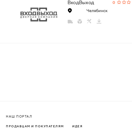
ВходВыход
0
НАДДВЕРНЫЕ
Челябинск
НАКЛАДКИ
БРОНЕНАКЛАДКИ
ДЕКОРАТИВНЫЕ НАКЛАДКИ/
КЛЮЧЕВИНЫ
ПОВОРОТНЫЕ РУЧКИ/WC-
КОМПЛЕКТЫ
РУЧКИ
РУЧКИ КНОБЫ (РУЧКИ-
НАШ ПОРТАЛ
ЗАЩЁЛКИ)
ПРОДАВЦАМ И ПОКУПАТЕЛЯМ
ИДЕЯ