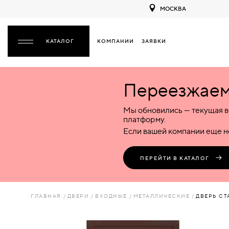
МОСКВА
КОМПАНИИ
ЗАЯВКИ
ЗАКРЫТЬ
Переезжаем 
ДВЕРИ
ДВЕРИ
Мы обновились — текущая в
Межкомнатные
Входные
Специализированные
НАЗАД
МЕЖКОМНАТНЫЕ
ФУРНИТУРА
платформу.
Деревянные
Металлические
Металлические
Если вашей компании еще не
Стеклянные
Деревянные
Деревянные
ДЕРЕВЯННЫЕ
ВОРОТА
Пластиковые
Пластиковые
Пластиковые
ПЕРЕЙТИ В КАТАЛОГ
Комбинированные
Стеклянные
Стеклянные
СТЕКЛЯННЫЕ
ПЕРЕГОРОДКИ
Комбинированные
Комбинированные
ГЛАВНАЯ
ДВЕРИ
ВХОДНЫЕ
МЕТАЛЛИЧЕСКИЕ
ДВЕРЬ СТ
ПЛАСТИКОВЫЕ
ЛЮКИ
КОМБИНИРОВАННЫЕ