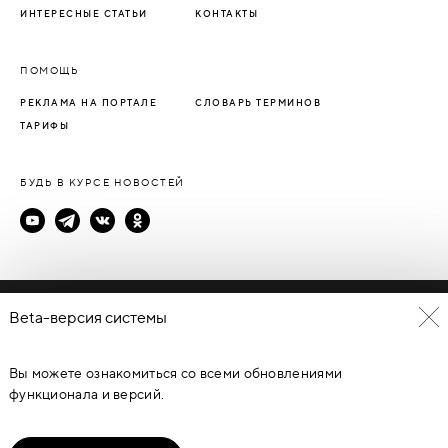
ИНТЕРЕСНЫЕ СТАТЬИ
КОНТАКТЫ
ПОМОЩЬ
РЕКЛАМА НА ПОРТАЛЕ
СЛОВАРЬ ТЕРМИНОВ
ТАРИФЫ
БУДЬ В КУРСЕ НОВОСТЕЙ
Политика конфиденциальности
Beta-версия системы
Пользовательское соглашение
Вы можете ознакомиться со всеми обновлениями
© Каталог дверей - DverProf, 2021-
2026
Материалы сайта
являются объектами авторского права. Запрещается
функционала и версий.
копирование, распространение, любое использование
информации и объектов без предварительного согласия
правообладателя. ЗАЩИЩЕНО ЗАКОНОМ РОССИЙСКОЙ
ФЕДЕРАЦИИ ОТ 09.07.93Г. №5351-1 “ОБ АВТОРСКОМ ПРАВЕ И