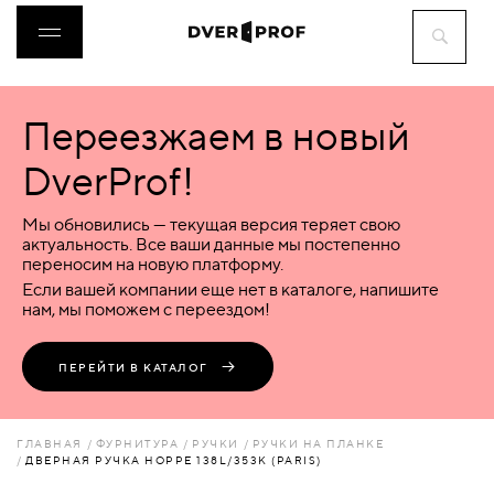
Переезжаем в новый
ДВЕРИ
DverProf!
ФУРНИТУРА
Мы обновились — текущая версия теряет свою
актуальность. Все ваши данные мы постепенно
переносим на новую платформу.
ВОРОТА
Если вашей компании еще нет в каталоге, напишите
нам, мы поможем с переездом!
ПЕРЕГОРОДКИ
ПЕРЕЙТИ В КАТАЛОГ
ЛЮКИ
ГЛАВНАЯ
ФУРНИТУРА
РУЧКИ
РУЧКИ НА ПЛАНКЕ
ДВЕРНАЯ РУЧКА HOPPE 138L/353K (PARIS)
АКСЕССУАРЫ