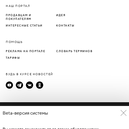
НАШ ПОРТАЛ
ПРОДАВЦАМ И
ИДЕЯ
ПОКУПАТЕЛЯМ
ИНТЕРЕСНЫЕ СТАТЬИ
КОНТАКТЫ
ПОМОЩЬ
РЕКЛАМА НА ПОРТАЛЕ
СЛОВАРЬ ТЕРМИНОВ
ТАРИФЫ
БУДЬ В КУРСЕ НОВОСТЕЙ
Политика конфиденциальности
Beta-версия системы
Пользовательское соглашение
Вы можете ознакомиться со всеми обновлениями
© Каталог дверей - DverProf, 2021-
2026
Материалы сайта